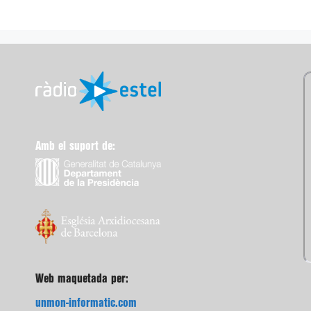
Amb el suport de:
Web maquetada per:
unmon-informatic.com