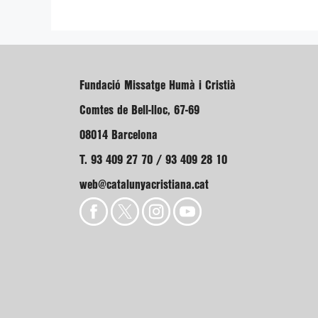
Fundació Missatge Humà i Cristià
Comtes de Bell-lloc, 67-69
08014 Barcelona
T. 93 409 27 70 / 93 409 28 10
web@catalunyacristiana.cat