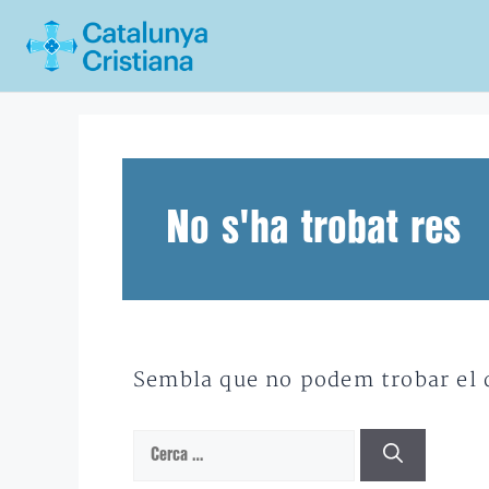
Vés
al
contingut
No s'ha trobat res
Sembla que no podem trobar el qu
Cerca: