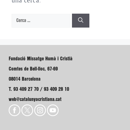
una cerca.
Cerca:
Fundació Missatge Humà i Cristià
Comtes de Bell-lloc, 67-69
08014 Barcelona
T. 93 409 27 70 / 93 409 28 10
web@catalunyacristiana.cat