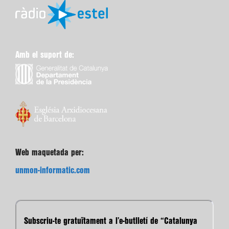
Amb el suport de:
Web maquetada per:
unmon-informatic.com
Subscriu-te gratuïtament a l’e-butlletí de “Catalunya