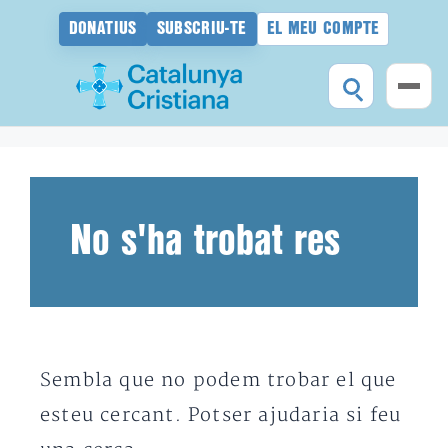
DONATIUS
SUBSCRIU-TE
EL MEU COMPTE
Vés
al
contingut
No s'ha trobat res
Sembla que no podem trobar el que
esteu cercant. Potser ajudaria si feu