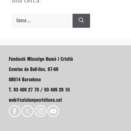
una cerca.
Cerca:
Fundació Missatge Humà i Cristià
Comtes de Bell-lloc, 67-69
08014 Barcelona
T. 93 409 27 70 / 93 409 28 10
web@catalunyacristiana.cat