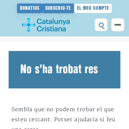
DONATIUS
SUBSCRIU-TE
EL MEU COMPTE
Vés
al
contingut
No s'ha trobat res
Sembla que no podem trobar el que
esteu cercant. Potser ajudaria si feu