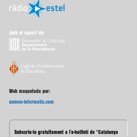
Amb el suport de:
Web maquetada per:
unmon-informatic.com
Subscriu-te gratuïtament a l’e-butlletí de “Catalunya