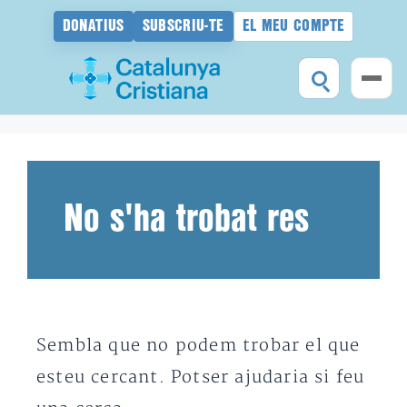
DONATIUS
SUBSCRIU-TE
EL MEU COMPTE
Vés
al
contingut
No s'ha trobat res
Sembla que no podem trobar el que
esteu cercant. Potser ajudaria si feu