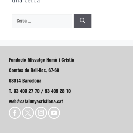
una cerca.
Cerca:
Fundació Missatge Humà i Cristià
Comtes de Bell-lloc, 67-69
08014 Barcelona
T. 93 409 27 70 / 93 409 28 10
web@catalunyacristiana.cat