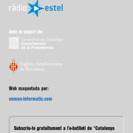
Amb el suport de:
Web maquetada per:
unmon-informatic.com
Subscriu-te gratuïtament a l’e-butlletí de “Catalunya