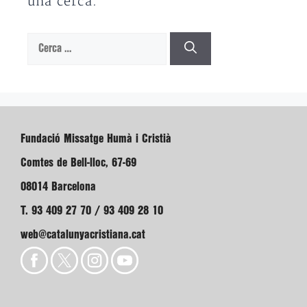
una cerca.
Cerca:
Fundació Missatge Humà i Cristià
Comtes de Bell-lloc, 67-69
08014 Barcelona
T. 93 409 27 70 / 93 409 28 10
web@catalunyacristiana.cat