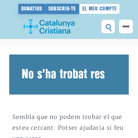
DONATIUS
SUBSCRIU-TE
EL MEU COMPTE
Vés
al
contingut
No s'ha trobat res
Sembla que no podem trobar el que
esteu cercant. Potser ajudaria si feu