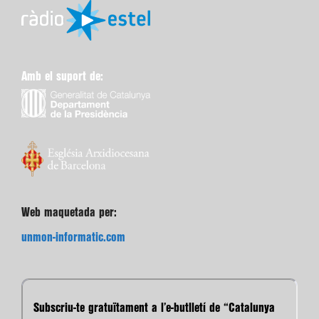
Amb el suport de:
Web maquetada per:
unmon-informatic.com
Subscriu-te gratuïtament a l’e-butlletí de “Catalunya