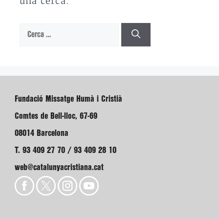
una cerca.
Cerca:
Fundació Missatge Humà i Cristià
Comtes de Bell-lloc, 67-69
08014 Barcelona
T. 93 409 27 70 / 93 409 28 10
web@catalunyacristiana.cat