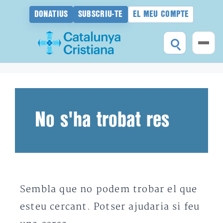
DONATIUS
SUBSCRIU-TE
EL MEU COMPTE
Vés
al
contingut
No s'ha trobat res
Sembla que no podem trobar el que
esteu cercant. Potser ajudaria si feu