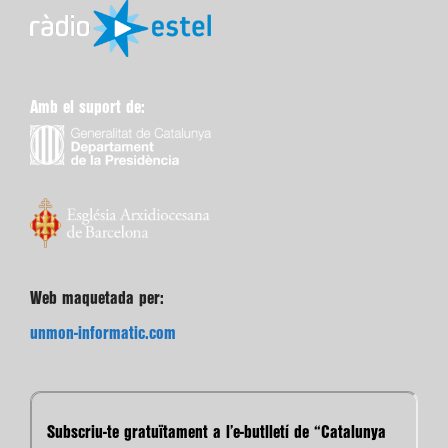
Amb el suport de:
Web maquetada per:
unmon-informatic.com
Subscriu-te gratuïtament a l’e-butlletí de “Catalunya