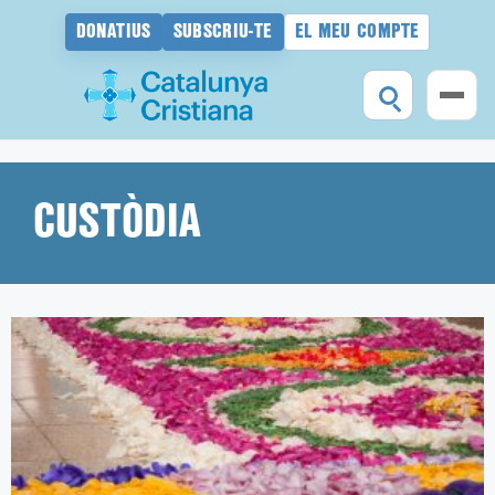
DONATIUS
SUBSCRIU-TE
EL MEU COMPTE
Vés
al
contingut
CUSTÒDIA