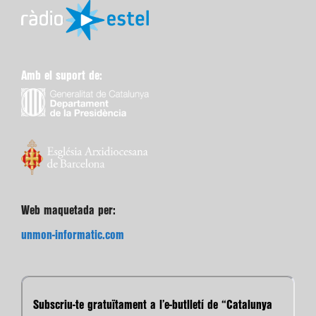
Amb el suport de:
Web maquetada per:
unmon-informatic.com
Subscriu-te gratuïtament a l’e-butlletí de “Catalunya