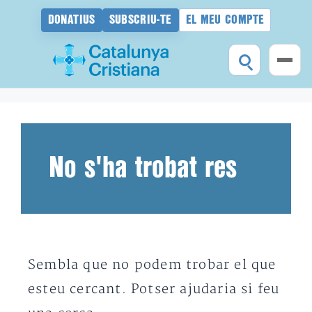
DONATIUS
SUBSCRIU-TE
EL MEU COMPTE
Vés
al
contingut
No s'ha trobat res
Sembla que no podem trobar el que
esteu cercant. Potser ajudaria si feu