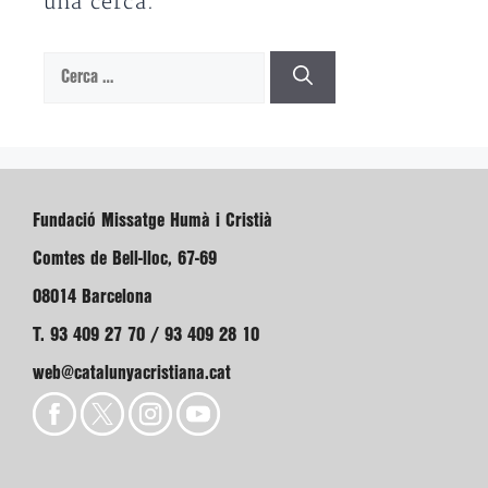
una cerca.
Cerca:
Fundació Missatge Humà i Cristià
Comtes de Bell-lloc, 67-69
08014 Barcelona
T. 93 409 27 70 / 93 409 28 10
web@catalunyacristiana.cat