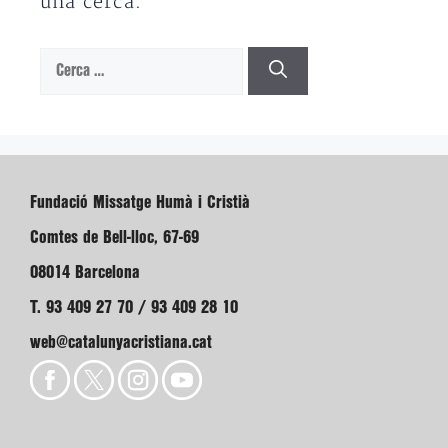
una cerca.
Cerca:
Fundació Missatge Humà i Cristià
Comtes de Bell-lloc, 67-69
08014 Barcelona
T. 93 409 27 70 / 93 409 28 10
web@catalunyacristiana.cat