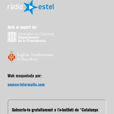
Amb el suport de:
Web maquetada per:
unmon-informatic.com
Subscriu-te gratuïtament a l’e-butlletí de “Catalunya