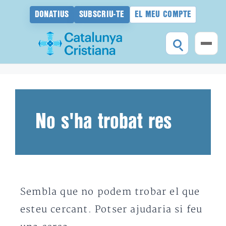
DONATIUS
SUBSCRIU-TE
EL MEU COMPTE
Vés
al
contingut
No s'ha trobat res
Sembla que no podem trobar el que
esteu cercant. Potser ajudaria si feu