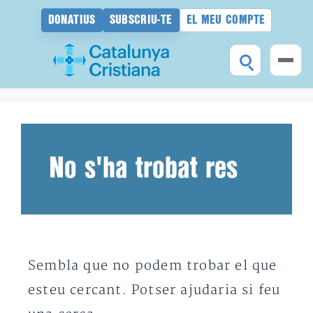
DONATIUS
SUBSCRIU-TE
EL MEU COMPTE
Vés
al
contingut
No s'ha trobat res
Sembla que no podem trobar el que
esteu cercant. Potser ajudaria si feu