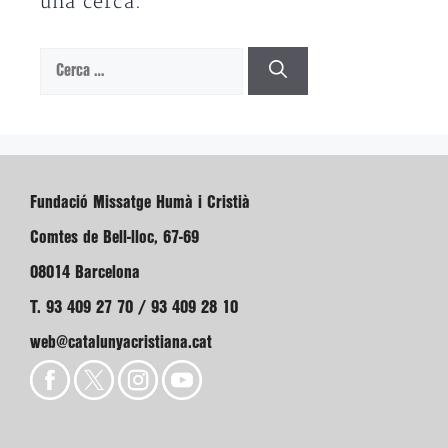
una cerca.
Cerca:
Fundació Missatge Humà i Cristià
Comtes de Bell-lloc, 67-69
08014 Barcelona
T. 93 409 27 70 / 93 409 28 10
web@catalunyacristiana.cat