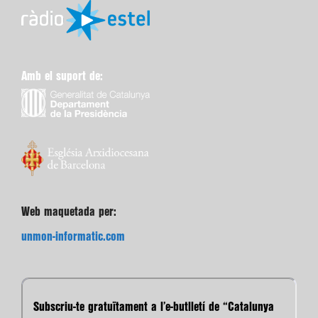
Amb el suport de:
Web maquetada per:
unmon-informatic.com
Subscriu-te gratuïtament a l’e-butlletí de “Catalunya