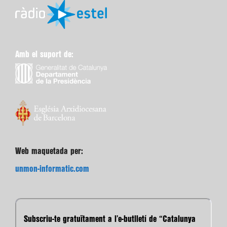
Amb el suport de:
Web maquetada per:
unmon-informatic.com
Subscriu-te gratuïtament a l’e-butlletí de “Catalunya