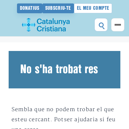
DONATIUS
SUBSCRIU-TE
EL MEU COMPTE
Vés
al
contingut
No s'ha trobat res
Sembla que no podem trobar el que
esteu cercant. Potser ajudaria si feu