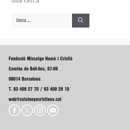
una cerca.
Cerca:
Fundació Missatge Humà i Cristià
Comtes de Bell-lloc, 67-69
08014 Barcelona
T. 93 409 27 70 / 93 409 28 10
web@catalunyacristiana.cat