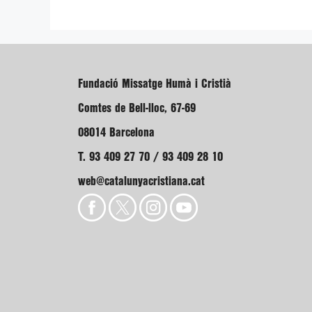
Fundació Missatge Humà i Cristià
Comtes de Bell-lloc, 67-69
08014 Barcelona
T. 93 409 27 70 / 93 409 28 10
web@catalunyacristiana.cat