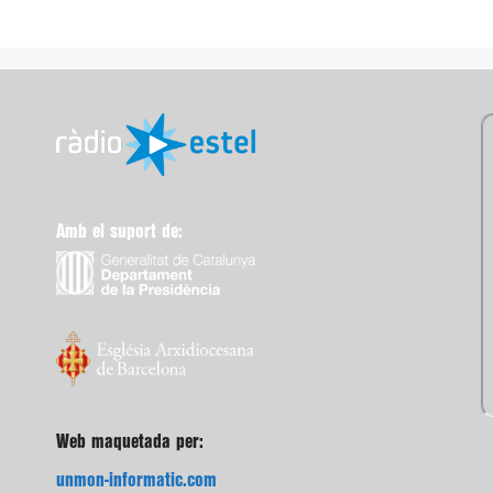
Amb el suport de:
Web maquetada per:
unmon-informatic.com