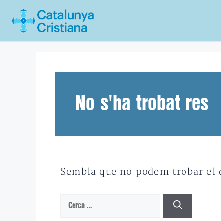
Vés
al
contingut
No s'ha trobat res
Sembla que no podem trobar el qu
Cerca: