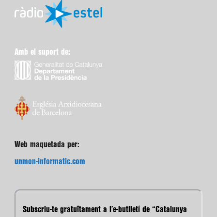
Amb el suport de:
Web maquetada per:
unmon-informatic.com
Subscriu-te gratuïtament a l’e-butlletí de “Catalunya