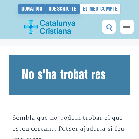
DONATIUS
SUBSCRIU-TE
EL MEU COMPTE
Vés
al
contingut
No s'ha trobat res
Sembla que no podem trobar el que
esteu cercant. Potser ajudaria si feu