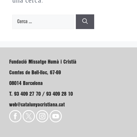
una cerca.
Cerca:
Fundació Missatge Humà i Cristià
Comtes de Bell-lloc, 67-69
08014 Barcelona
T. 93 409 27 70 / 93 409 28 10
web@catalunyacristiana.cat