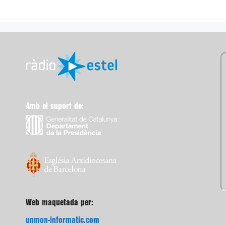
Amb el suport de:
Web maquetada per:
unmon-informatic.com