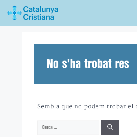
Vés
al
contingut
No s'ha trobat res
Sembla que no podem trobar el qu
Cerca: