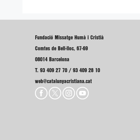
Fundació Missatge Humà i Cristià
Comtes de Bell-lloc, 67-69
08014 Barcelona
T. 93 409 27 70 / 93 409 28 10
web@catalunyacristiana.cat