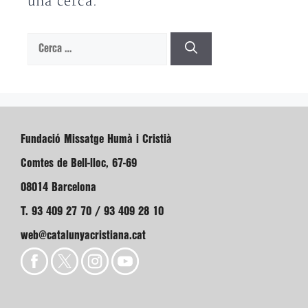
una cerca.
Cerca:
Fundació Missatge Humà i Cristià
Comtes de Bell-lloc, 67-69
08014 Barcelona
T. 93 409 27 70 / 93 409 28 10
web@catalunyacristiana.cat