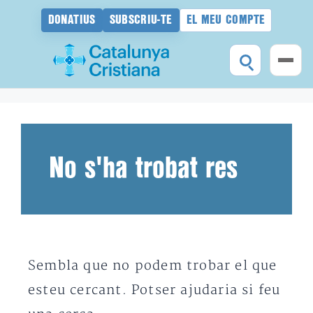
DONATIUS
SUBSCRIU-TE
EL MEU COMPTE
Vés
al
contingut
No s'ha trobat res
Sembla que no podem trobar el que
esteu cercant. Potser ajudaria si feu