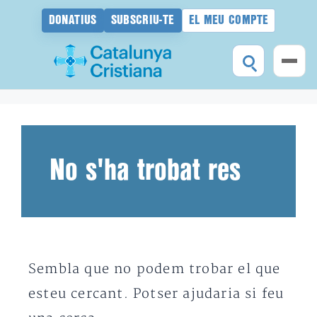
DONATIUS
SUBSCRIU-TE
EL MEU COMPTE
Vés
al
contingut
No s'ha trobat res
Sembla que no podem trobar el que
esteu cercant. Potser ajudaria si feu