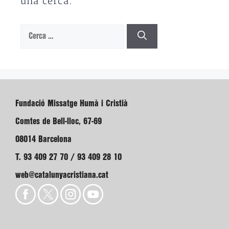
una cerca.
Cerca:
Fundació Missatge Humà i Cristià
Comtes de Bell-lloc, 67-69
08014 Barcelona
T. 93 409 27 70 / 93 409 28 10
web@catalunyacristiana.cat