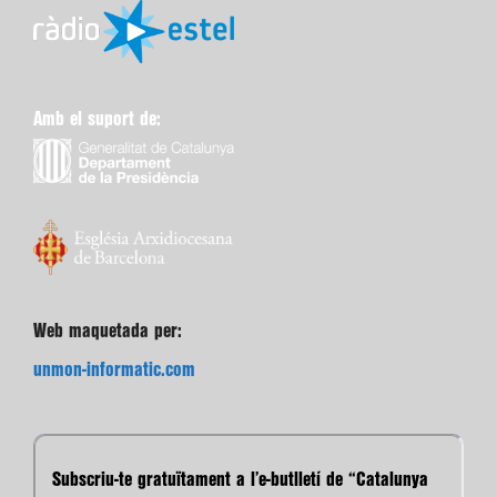
Amb el suport de:
Web maquetada per:
unmon-informatic.com
Subscriu-te gratuïtament a l’e-butlletí de “Catalunya