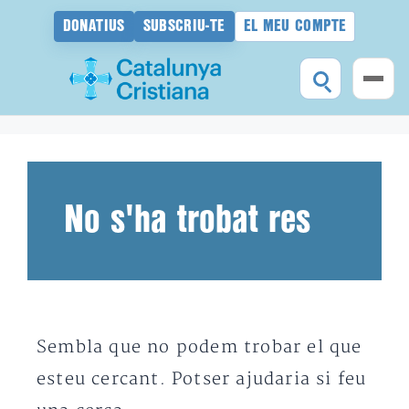
DONATIUS
SUBSCRIU-TE
EL MEU COMPTE
Vés
al
contingut
No s'ha trobat res
Sembla que no podem trobar el que
esteu cercant. Potser ajudaria si feu