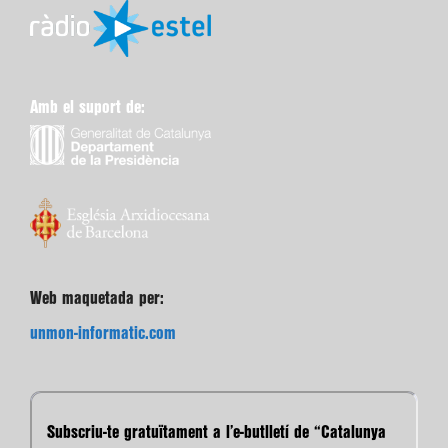
Amb el suport de:
Web maquetada per:
unmon-informatic.com
Subscriu-te gratuïtament a l’e-butlletí de “Catalunya