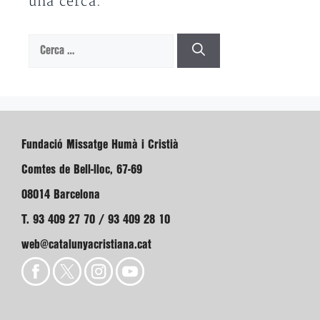
una cerca.
Cerca:
Fundació Missatge Humà i Cristià
Comtes de Bell-lloc, 67-69
08014 Barcelona
T. 93 409 27 70 / 93 409 28 10
web@catalunyacristiana.cat