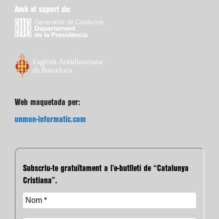
Amb el suport de:
Web maquetada per:
unmon-informatic.com
Subscriu-te gratuïtament a l’e-butlletí de “Catalunya
Cristiana”.