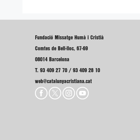
Fundació Missatge Humà i Cristià
Comtes de Bell-lloc, 67-69
08014 Barcelona
T. 93 409 27 70 / 93 409 28 10
web@catalunyacristiana.cat