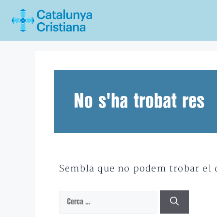
Vés
al
contingut
No s'ha trobat res
Sembla que no podem trobar el qu
Cerca: