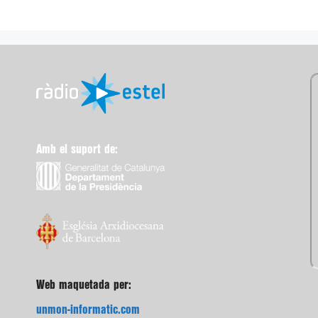
Amb el suport de:
Web maquetada per:
unmon-informatic.com