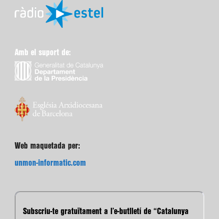
Amb el suport de:
Web maquetada per:
unmon-informatic.com
Subscriu-te gratuïtament a l’e-butlletí de “Catalunya