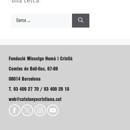
una cerca.
Cerca:
Fundació Missatge Humà i Cristià
Comtes de Bell-lloc, 67-69
08014 Barcelona
T. 93 409 27 70 / 93 409 28 10
web@catalunyacristiana.cat