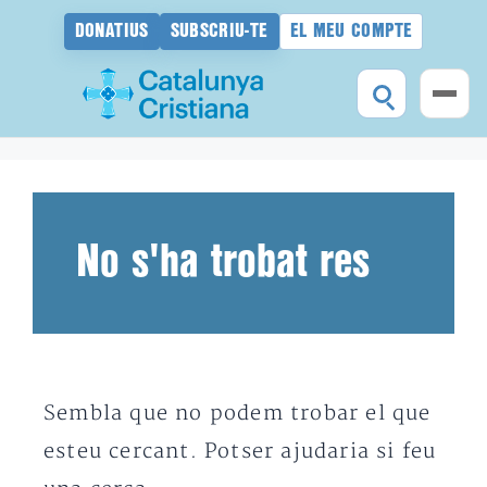
DONATIUS
SUBSCRIU-TE
EL MEU COMPTE
Vés
al
contingut
No s'ha trobat res
Sembla que no podem trobar el que
esteu cercant. Potser ajudaria si feu