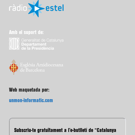
Amb el suport de:
Web maquetada per:
unmon-informatic.com
Subscriu-te gratuïtament a l’e-butlletí de “Catalunya