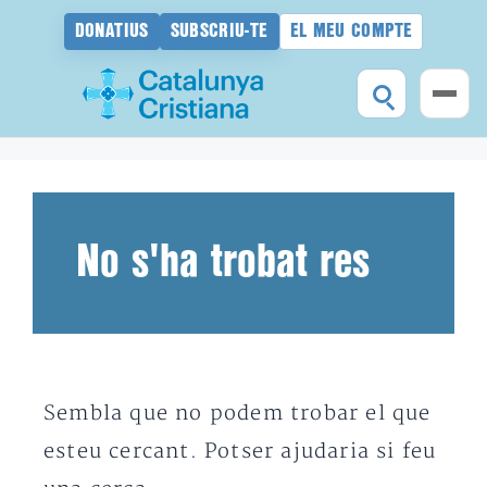
DONATIUS
SUBSCRIU-TE
EL MEU COMPTE
Vés
al
contingut
No s'ha trobat res
Sembla que no podem trobar el que
esteu cercant. Potser ajudaria si feu