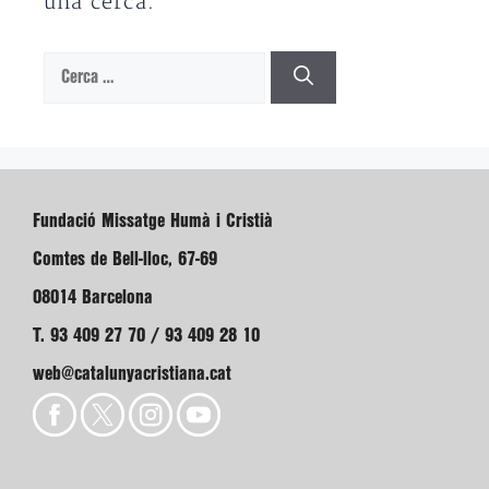
una cerca.
Cerca:
Fundació Missatge Humà i Cristià
Comtes de Bell-lloc, 67-69
08014 Barcelona
T. 93 409 27 70 / 93 409 28 10
web@catalunyacristiana.cat