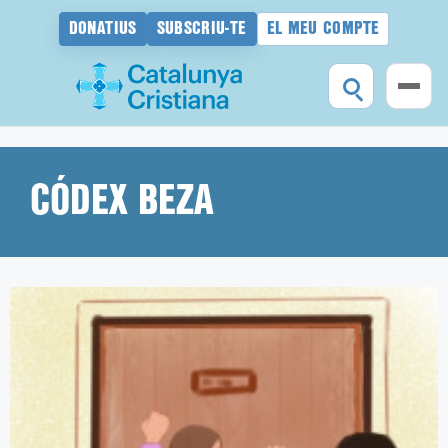
DONATIUS
SUBSCRIU-TE
EL MEU COMPTE
Vés
al
contingut
CÓDEX BEZA