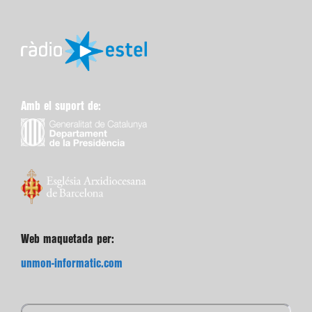
Amb el suport de:
Web maquetada per:
unmon-informatic.com