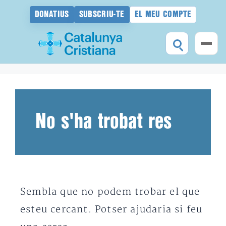
DONATIUS
SUBSCRIU-TE
EL MEU COMPTE
Vés
al
contingut
No s'ha trobat res
Sembla que no podem trobar el que
esteu cercant. Potser ajudaria si feu