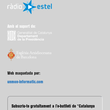
Amb el suport de:
Web maquetada per:
unmon-informatic.com
Subscriu-te gratuïtament a l’e-butlletí de “Catalunya