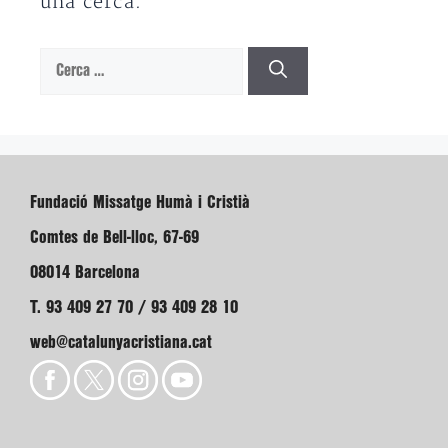
una cerca.
Cerca:
Fundació Missatge Humà i Cristià
Comtes de Bell-lloc, 67-69
08014 Barcelona
T. 93 409 27 70 / 93 409 28 10
web@catalunyacristiana.cat