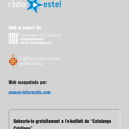
Amb el suport de:
Web maquetada per:
unmon-informatic.com
Subscriu-te gratuïtament a l’e-butlletí de “Catalunya
Cristiana”.