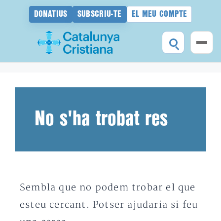
DONATIUS
SUBSCRIU-TE
EL MEU COMPTE
Vés
al
contingut
No s'ha trobat res
Sembla que no podem trobar el que
esteu cercant. Potser ajudaria si feu