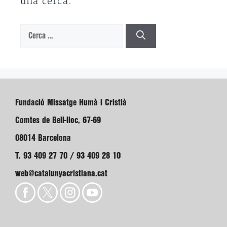
una cerca.
Cerca:
Fundació Missatge Humà i Cristià
Comtes de Bell-lloc, 67-69
08014 Barcelona
T. 93 409 27 70 / 93 409 28 10
web@catalunyacristiana.cat