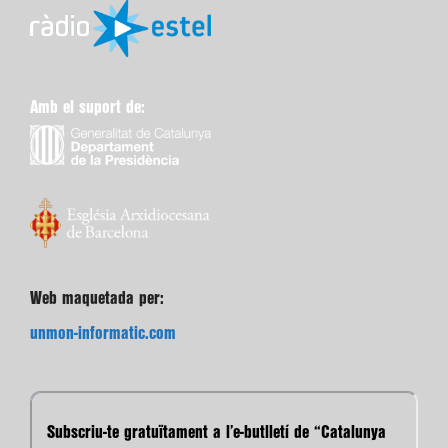
Amb el suport de:
Web maquetada per:
unmon-informatic.com
Subscriu-te gratuïtament a l’e-butlletí de “Catalunya