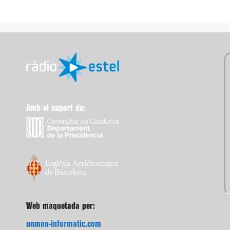
Amb el suport de:
Web maquetada per:
unmon-informatic.com