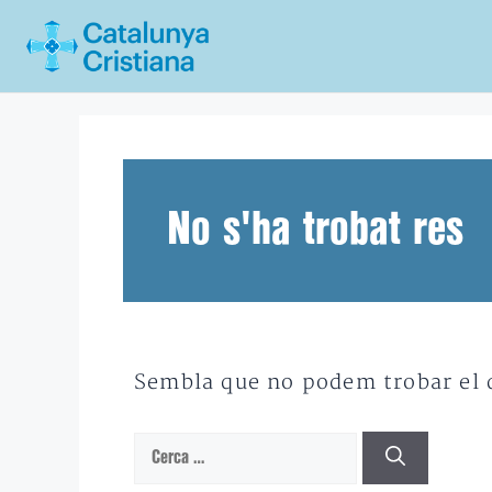
Vés
al
contingut
No s'ha trobat res
Sembla que no podem trobar el qu
Cerca: