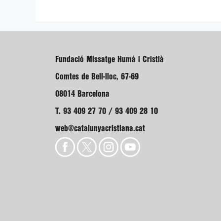
Fundació Missatge Humà i Cristià
Comtes de Bell-lloc, 67-69
08014 Barcelona
T. 93 409 27 70 / 93 409 28 10
web@catalunyacristiana.cat