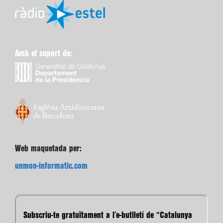
Amb el suport de:
Web maquetada per:
unmon-informatic.com
Subscriu-te gratuïtament a l’e-butlletí de “Catalunya