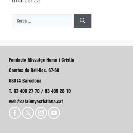
una cerca.
Cerca:
Fundació Missatge Humà i Cristià
Comtes de Bell-lloc, 67-69
08014 Barcelona
T. 93 409 27 70 / 93 409 28 10
web@catalunyacristiana.cat