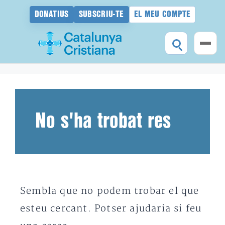
DONATIUS
SUBSCRIU-TE
EL MEU COMPTE
Vés
al
contingut
No s'ha trobat res
Sembla que no podem trobar el que
esteu cercant. Potser ajudaria si feu