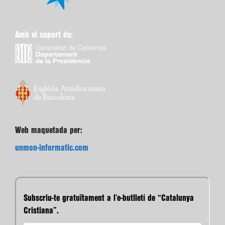
Amb el suport de:
Web maquetada per:
unmon-informatic.com
Subscriu-te gratuïtament a l’e-butlletí de “Catalunya
Cristiana”.