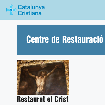
Vés
al
contingut
Centre de Restauració
Restaurat el Crist