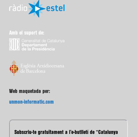
Amb el suport de:
Web maquetada per:
unmon-informatic.com
Subscriu-te gratuïtament a l’e-butlletí de “Catalunya