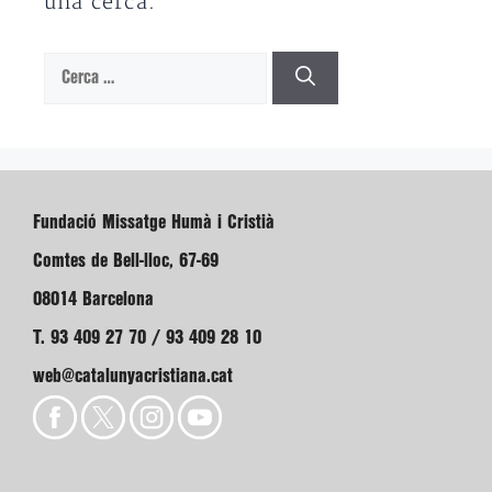
una cerca.
Cerca:
Fundació Missatge Humà i Cristià
Comtes de Bell-lloc, 67-69
08014 Barcelona
T. 93 409 27 70 / 93 409 28 10
web@catalunyacristiana.cat