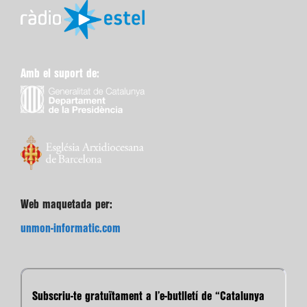
Amb el suport de:
Web maquetada per:
unmon-informatic.com
Subscriu-te gratuïtament a l’e-butlletí de “Catalunya