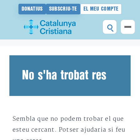
DONATIUS
SUBSCRIU-TE
EL MEU COMPTE
Vés
al
contingut
No s'ha trobat res
Sembla que no podem trobar el que
esteu cercant. Potser ajudaria si feu