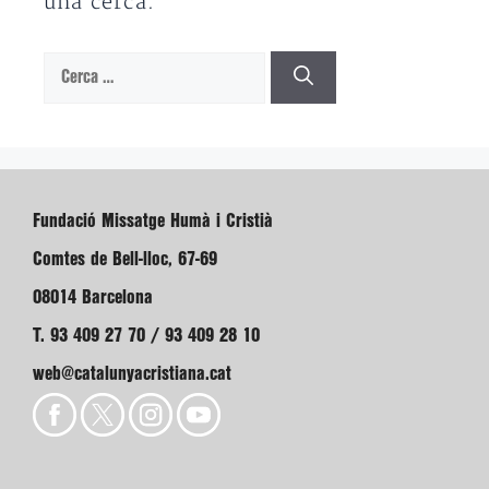
una cerca.
Cerca:
Fundació Missatge Humà i Cristià
Comtes de Bell-lloc, 67-69
08014 Barcelona
T. 93 409 27 70 / 93 409 28 10
web@catalunyacristiana.cat