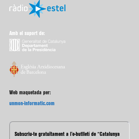
Amb el suport de:
Web maquetada per:
unmon-informatic.com
Subscriu-te gratuïtament a l’e-butlletí de “Catalunya