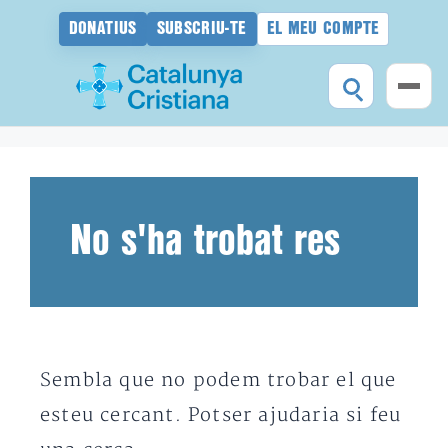
DONATIUS
SUBSCRIU-TE
EL MEU COMPTE
Vés
al
contingut
No s'ha trobat res
Sembla que no podem trobar el que
esteu cercant. Potser ajudaria si feu