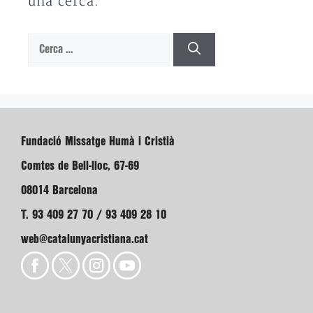
una cerca.
Cerca:
Fundació Missatge Humà i Cristià
Comtes de Bell-lloc, 67-69
08014 Barcelona
T. 93 409 27 70 / 93 409 28 10
web@catalunyacristiana.cat