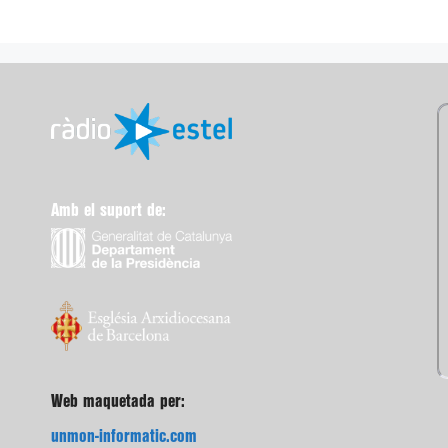
Amb el suport de:
Web maquetada per:
unmon-informatic.com