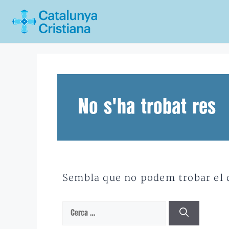
Vés
al
contingut
No s'ha trobat res
Sembla que no podem trobar el qu
Cerca: