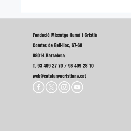
Fundació Missatge Humà i Cristià
Comtes de Bell-lloc, 67-69
08014 Barcelona
T. 93 409 27 70 / 93 409 28 10
web@catalunyacristiana.cat