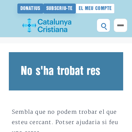
DONATIUS
SUBSCRIU-TE
EL MEU COMPTE
Vés
al
contingut
No s'ha trobat res
Sembla que no podem trobar el que
esteu cercant. Potser ajudaria si feu