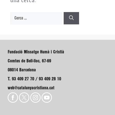
una cerca.
Cerca:
Fundació Missatge Humà i Cristià
Comtes de Bell-lloc, 67-69
08014 Barcelona
T. 93 409 27 70 / 93 409 28 10
web@catalunyacristiana.cat