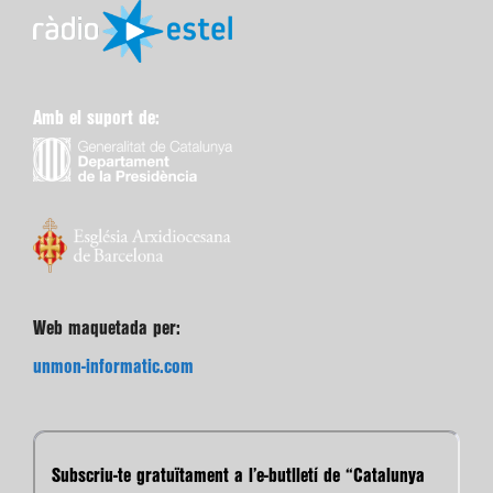
Amb el suport de:
Web maquetada per:
unmon-informatic.com
Subscriu-te gratuïtament a l’e-butlletí de “Catalunya