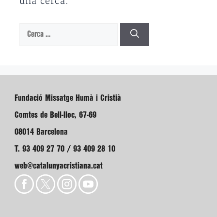
una cerca.
Cerca:
Fundació Missatge Humà i Cristià
Comtes de Bell-lloc, 67-69
08014 Barcelona
T. 93 409 27 70 / 93 409 28 10
web@catalunyacristiana.cat