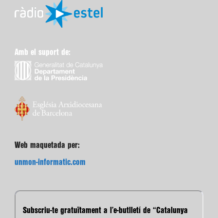
Amb el suport de:
Web maquetada per:
unmon-informatic.com
Subscriu-te gratuïtament a l’e-butlletí de “Catalunya