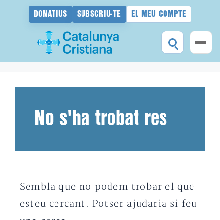
DONATIUS
SUBSCRIU-TE
EL MEU COMPTE
Vés
al
contingut
No s'ha trobat res
Sembla que no podem trobar el que
esteu cercant. Potser ajudaria si feu