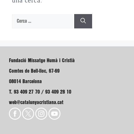
una cerca.
Cerca:
Fundació Missatge Humà i Cristià
Comtes de Bell-lloc, 67-69
08014 Barcelona
T. 93 409 27 70 / 93 409 28 10
web@catalunyacristiana.cat