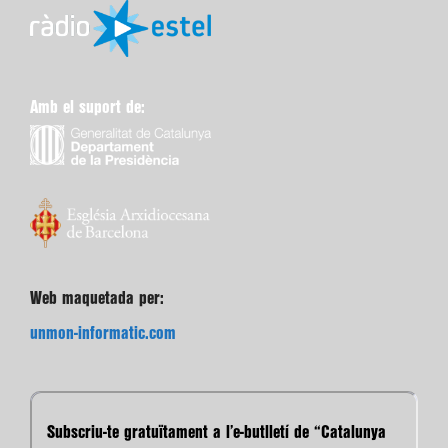
Amb el suport de:
Web maquetada per:
unmon-informatic.com
Subscriu-te gratuïtament a l’e-butlletí de “Catalunya