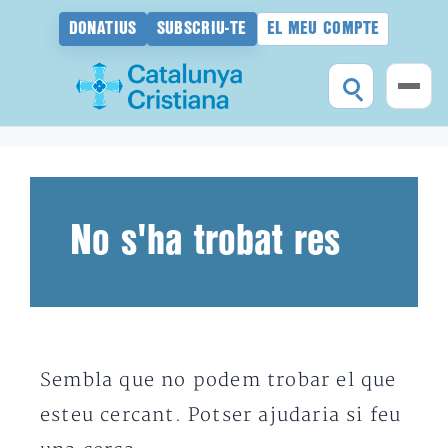
DONATIUS
SUBSCRIU-TE
EL MEU COMPTE
Vés
al
contingut
No s'ha trobat res
Sembla que no podem trobar el que
esteu cercant. Potser ajudaria si feu