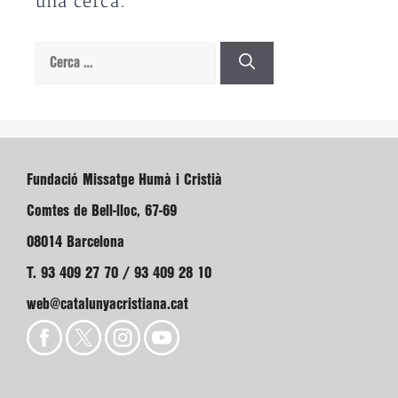
una cerca.
Cerca:
Fundació Missatge Humà i Cristià
Comtes de Bell-lloc, 67-69
08014 Barcelona
T. 93 409 27 70 / 93 409 28 10
web@catalunyacristiana.cat