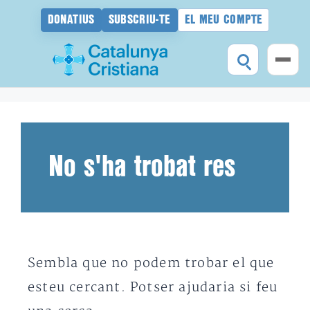
DONATIUS
SUBSCRIU-TE
EL MEU COMPTE
Vés
al
contingut
No s'ha trobat res
Sembla que no podem trobar el que
esteu cercant. Potser ajudaria si feu