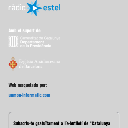
Amb el suport de:
Web maquetada per:
unmon-informatic.com
Subscriu-te gratuïtament a l’e-butlletí de “Catalunya