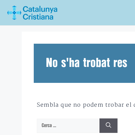
Vés
al
contingut
No s'ha trobat res
Sembla que no podem trobar el qu
Cerca: