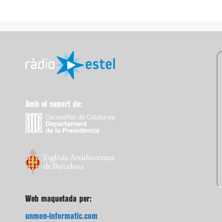
Amb el suport de:
Web maquetada per:
unmon-informatic.com