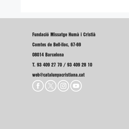
Fundació Missatge Humà i Cristià
Comtes de Bell-lloc, 67-69
08014 Barcelona
T. 93 409 27 70 / 93 409 28 10
web@catalunyacristiana.cat