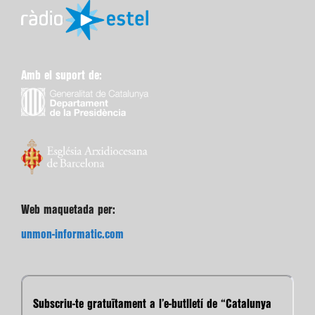
Amb el suport de:
Web maquetada per:
unmon-informatic.com
Subscriu-te gratuïtament a l’e-butlletí de “Catalunya