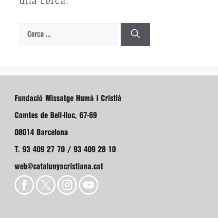
una cerca.
Cerca:
Fundació Missatge Humà i Cristià
Comtes de Bell-lloc, 67-69
08014 Barcelona
T. 93 409 27 70 / 93 409 28 10
web@catalunyacristiana.cat