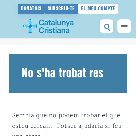
DONATIUS
SUBSCRIU-TE
EL MEU COMPTE
Vés
al
contingut
No s'ha trobat res
Sembla que no podem trobar el que
esteu cercant. Potser ajudaria si feu