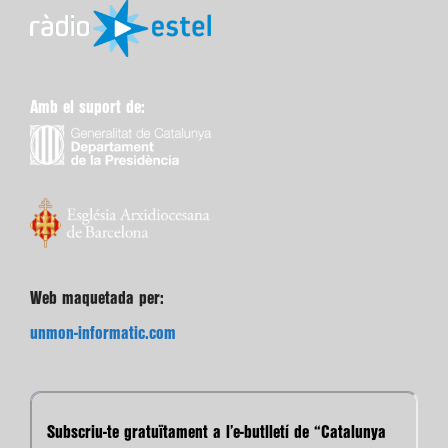
Amb el suport de:
Web maquetada per:
unmon-informatic.com
Subscriu-te gratuïtament a l’e-butlletí de “Catalunya