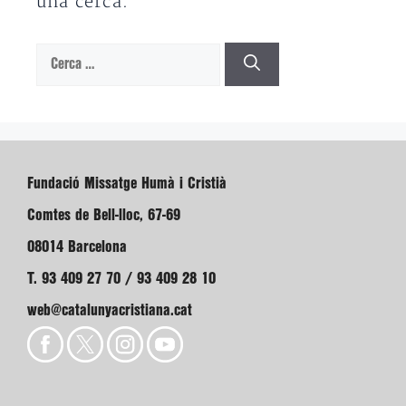
una cerca.
Cerca:
Fundació Missatge Humà i Cristià
Comtes de Bell-lloc, 67-69
08014 Barcelona
T. 93 409 27 70 / 93 409 28 10
web@catalunyacristiana.cat