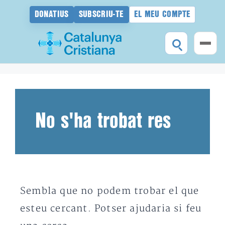
DONATIUS
SUBSCRIU-TE
EL MEU COMPTE
Vés
al
contingut
No s'ha trobat res
Sembla que no podem trobar el que
esteu cercant. Potser ajudaria si feu