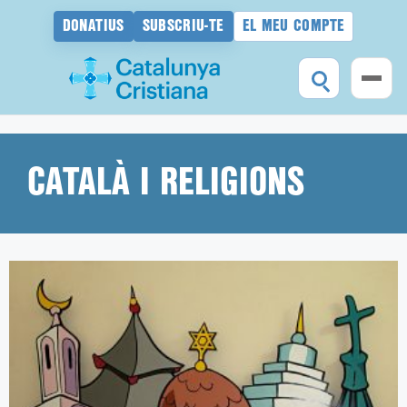
DONATIUS
SUBSCRIU-TE
EL MEU COMPTE
Vés
al
contingut
CATALÀ I RELIGIONS