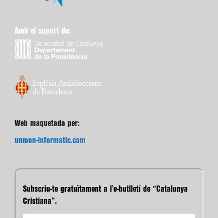
Amb el suport de:
Web maquetada per:
unmon-informatic.com
Subscriu-te gratuïtament a l’e-butlletí de “Catalunya
Cristiana”.