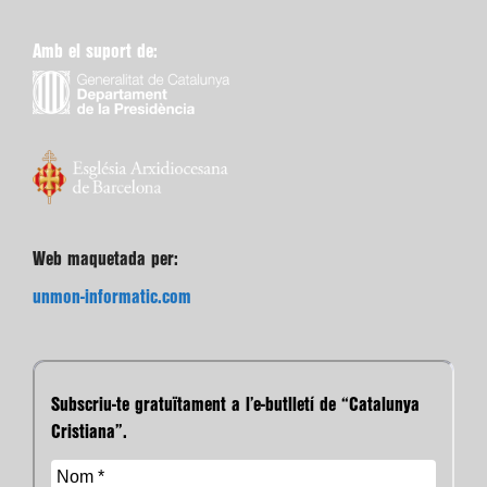
Amb el suport de:
Web maquetada per:
unmon-informatic.com
Subscriu-te gratuïtament a l’e-butlletí de “Catalunya
Cristiana”.