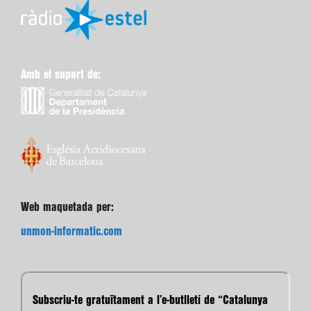
Amb el suport de:
Web maquetada per:
unmon-informatic.com
Subscriu-te gratuïtament a l’e-butlletí de “Catalunya