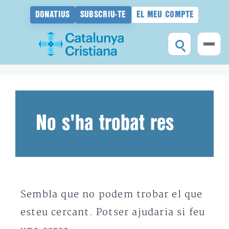
DONATIUS
SUBSCRIU-TE
EL MEU COMPTE
Vés
al
contingut
No s'ha trobat res
Sembla que no podem trobar el que
esteu cercant. Potser ajudaria si feu