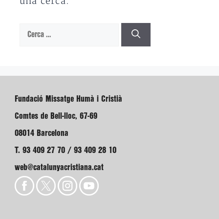
una cerca.
Cerca:
Fundació Missatge Humà i Cristià
Comtes de Bell-lloc, 67-69
08014 Barcelona
T. 93 409 27 70 / 93 409 28 10
web@catalunyacristiana.cat