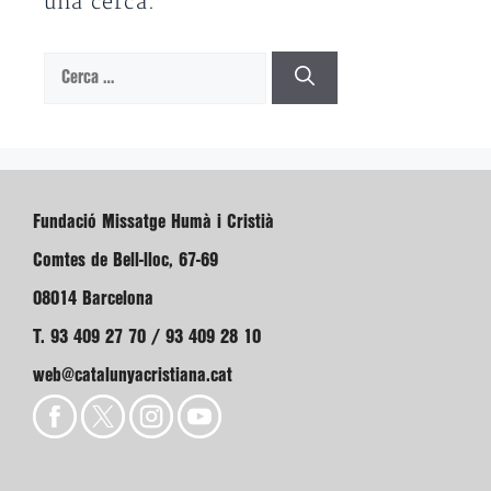
una cerca.
Cerca:
Fundació Missatge Humà i Cristià
Comtes de Bell-lloc, 67-69
08014 Barcelona
T. 93 409 27 70 / 93 409 28 10
web@catalunyacristiana.cat