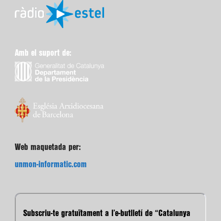
Amb el suport de:
Web maquetada per:
unmon-informatic.com
Subscriu-te gratuïtament a l’e-butlletí de “Catalunya