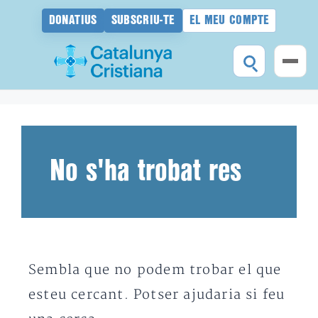
DONATIUS
SUBSCRIU-TE
EL MEU COMPTE
Vés
al
contingut
No s'ha trobat res
Sembla que no podem trobar el que
esteu cercant. Potser ajudaria si feu