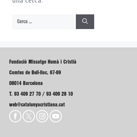
una cerca.
Cerca:
Fundació Missatge Humà i Cristià
Comtes de Bell-lloc, 67-69
08014 Barcelona
T. 93 409 27 70 / 93 409 28 10
web@catalunyacristiana.cat