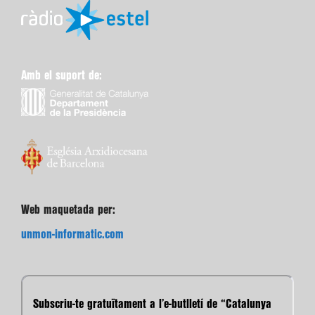
Amb el suport de:
Web maquetada per:
unmon-informatic.com
Subscriu-te gratuïtament a l’e-butlletí de “Catalunya