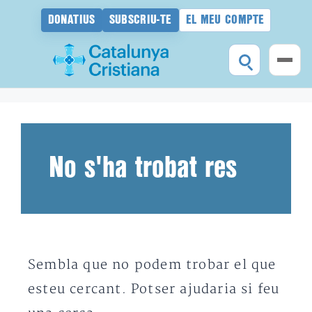
DONATIUS
SUBSCRIU-TE
EL MEU COMPTE
Vés
al
contingut
No s'ha trobat res
Sembla que no podem trobar el que
esteu cercant. Potser ajudaria si feu