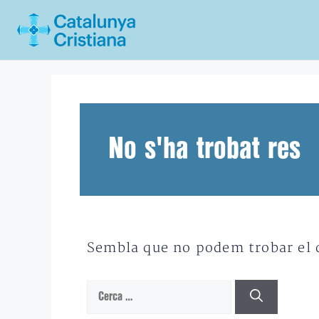
Vés
al
contingut
No s'ha trobat res
Sembla que no podem trobar el qu
Cerca: