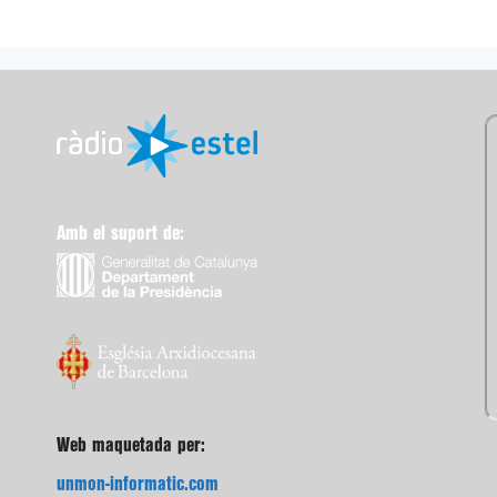
Amb el suport de:
Web maquetada per:
unmon-informatic.com