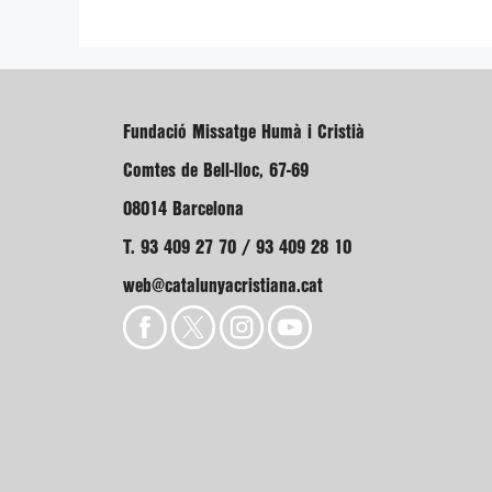
Fundació Missatge Humà i Cristià
Comtes de Bell-lloc, 67-69
08014 Barcelona
T. 93 409 27 70 / 93 409 28 10
web@catalunyacristiana.cat