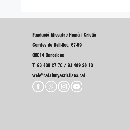
Fundació Missatge Humà i Cristià
Comtes de Bell-lloc, 67-69
08014 Barcelona
T. 93 409 27 70 / 93 409 28 10
web@catalunyacristiana.cat