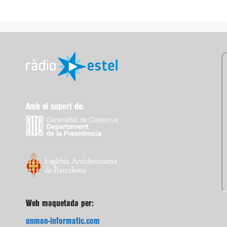
Amb el suport de:
Web maquetada per:
unmon-informatic.com