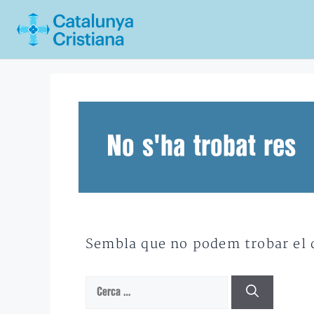
Vés
al
contingut
No s'ha trobat res
Sembla que no podem trobar el qu
Cerca: