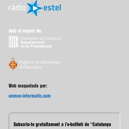
Amb el suport de:
Web maquetada per:
unmon-informatic.com
Subscriu-te gratuïtament a l’e-butlletí de “Catalunya