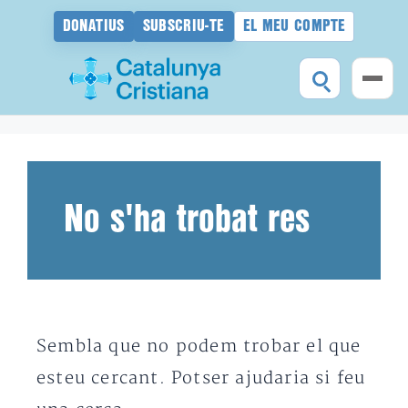
DONATIUS
SUBSCRIU-TE
EL MEU COMPTE
Vés
al
contingut
No s'ha trobat res
Sembla que no podem trobar el que
esteu cercant. Potser ajudaria si feu