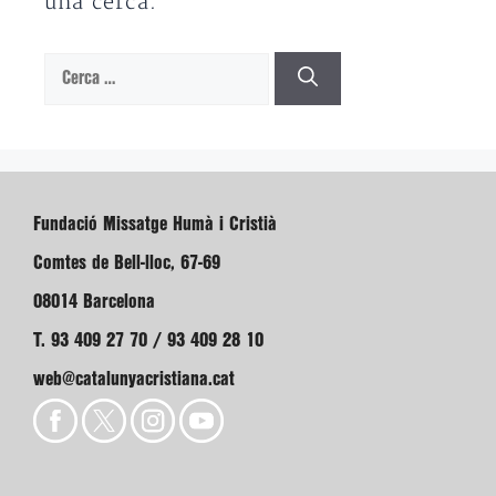
una cerca.
Cerca:
Fundació Missatge Humà i Cristià
Comtes de Bell-lloc, 67-69
08014 Barcelona
T. 93 409 27 70 / 93 409 28 10
web@catalunyacristiana.cat