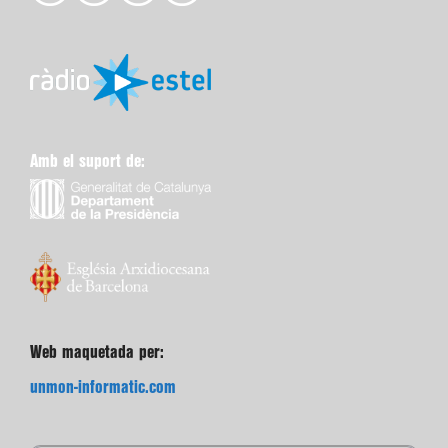
Amb el suport de:
Web maquetada per:
unmon-informatic.com